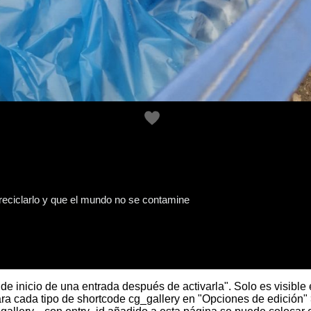
 reciclarlo y que el mundo no se contamine
 de inicio de una entrada después de activarla". Solo es visible 
ra cada tipo de shortcode cg_gallery en "Opciones de edición" 