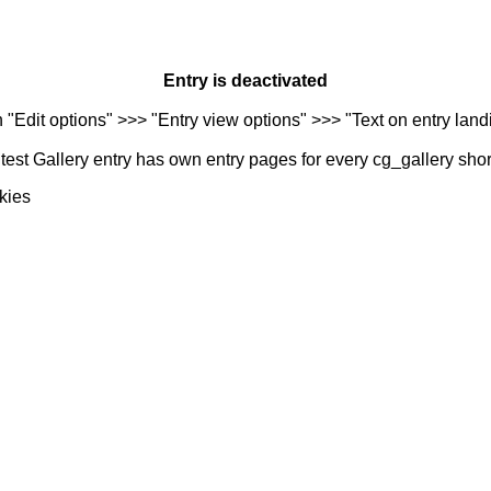
Entry is deactivated
n "Edit options" >>> "Entry view options" >>> "Text on entry landi
est Gallery entry has own entry pages for every cg_gallery sho
kies