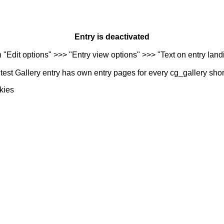
Entry is deactivated
n "Edit options" >>> "Entry view options" >>> "Text on entry landi
est Gallery entry has own entry pages for every cg_gallery sho
kies