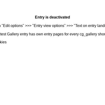
Entry is deactivated
n "Edit options" >>> "Entry view options" >>> "Text on entry landi
est Gallery entry has own entry pages for every cg_gallery sho
kies